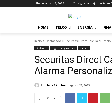
sábado, agosto 8, 2026
Consigue La mejor tarifa en 
HOME
TELCO
ENERGÍA
FIN
Inicio
Destacado
Securitas Direct Calcula el Preci
Destacado
Seguridad y Alarmas
Seguros
Securitas Direct C
Alarma Personali
Por
Félix Sánchez
agosto 22, 2023
Cuota