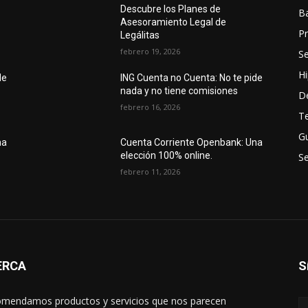
Descubre los Planes de
B
Asesoramiento Legal de
P
Legálitas
febrero 19, 2026
S
H
de
ING Cuenta no Cuenta: No te pide
nada y no tiene comisiones
D
febrero 16, 2026
Te
Gu
na
Cuenta Corriente Openbank: Una
elección 100% online.
Se
febrero 11, 2026
ERCA
S
mendamos productos y servicios que nos parecen