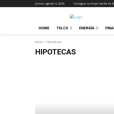
jueves, agosto 6, 2026
Consigue La mejor tarifa en E
HOME
TELCO
ENERGÍA
FIN
Inicio
Hipotecas
HIPOTECAS