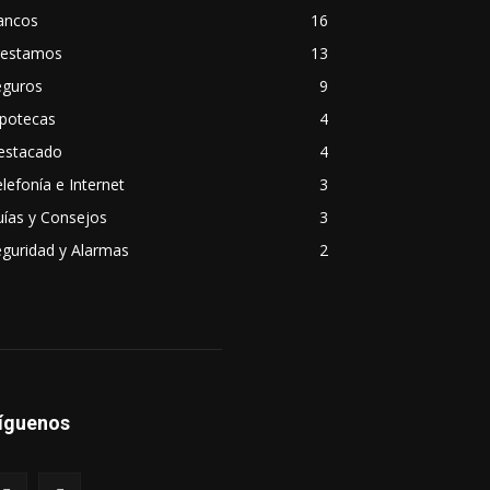
ancos
16
restamos
13
eguros
9
ipotecas
4
estacado
4
lefonía e Internet
3
ías y Consejos
3
guridad y Alarmas
2
íguenos