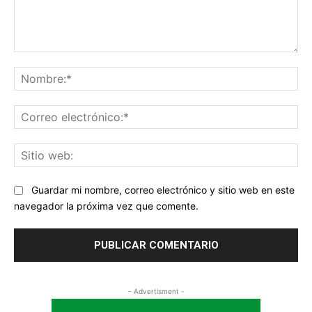
Comentario:
No
Co
ele
Sit
we
Guardar mi nombre, correo electrónico y sitio web en este
navegador la próxima vez que comente.
- Advertisment -