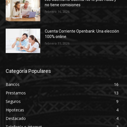
no tiene comisiones
febrero 16, 2026
Cuenta Corriente Openbank: Una elección
100% online.
febrero 11, 2026
Categoría Populares
Bancos
16
Prestamos
13
Seguros
9
Hipotecas
4
Destacado
4
Telefonía e Internet
3