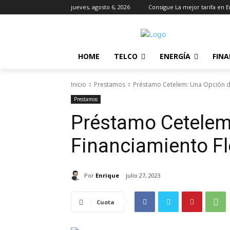
jueves, agosto 6, 2026
Consigue La mejor tarifa en E
HOME
TELCO
ENERGÍA
FIN
Inicio
Prestamos
Préstamo Cetelem: Una Opción de
Prestamos
Préstamo Cetelem
Financiamiento Fl
Por
Enrique
julio 27, 2023
Cuota