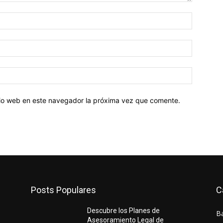
Nombre:
Correo
electróni
Sitio
web:
itio web en este navegador la próxima vez que comente.
Posts Populares
C
Descubre los Planes de
B
Asesoramiento Legal de