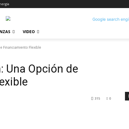
nergía
ANZAS
VIDEO
 Financiamiento Flexible
: Una Opción de
exible
315
0