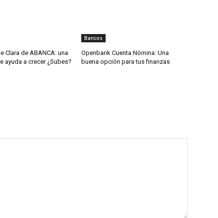
Bancos
ne Clara de ABANCA: una
Openbank Cuenta Nómina: Una
te ayuda a crecer ¿Subes?
buena opción para tus finanzas