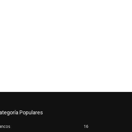
*
co:*
ategoría Populares
ancos
16