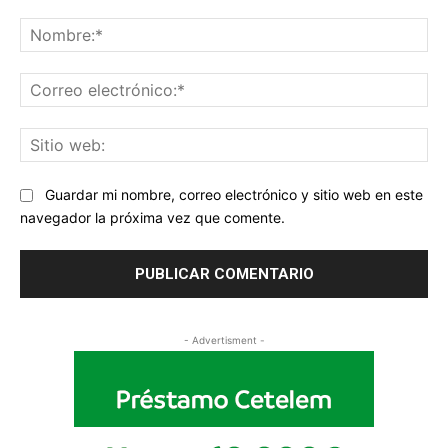
Comentario:
No
Co
ele
Sit
we
Guardar mi nombre, correo electrónico y sitio web en este
navegador la próxima vez que comente.
- Advertisment -