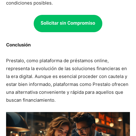
condiciones posibles.
Conclusión
Prestalo, como plataforma de préstamos online,
representa la evolución de las soluciones financieras en
la era digital. Aunque es esencial proceder con cautela y
estar bien informado, plataformas como Prestalo ofrecen
una alternativa conveniente y rápida para aquellos que
buscan financiamiento.