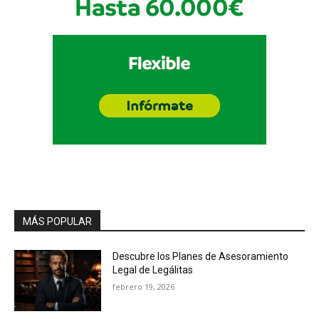
MÁS POPULAR
Descubre los Planes de Asesoramiento
Legal de Legálitas
febrero 19, 2026