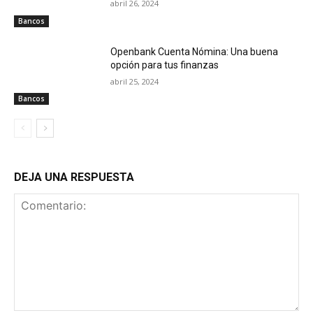
abril 26, 2024
Bancos
Openbank Cuenta Nómina: Una buena
opción para tus finanzas
abril 25, 2024
Bancos
DEJA UNA RESPUESTA