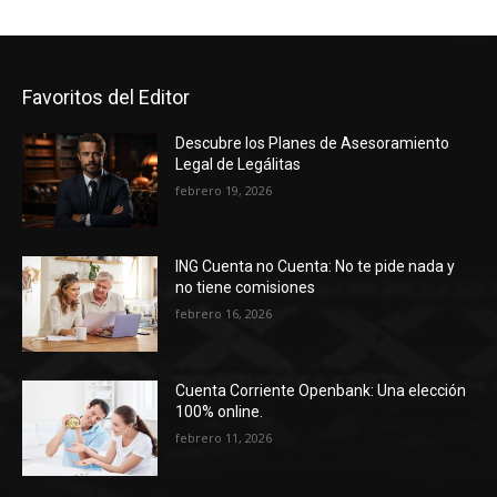
Favoritos del Editor
Descubre los Planes de Asesoramiento
Legal de Legálitas
febrero 19, 2026
ING Cuenta no Cuenta: No te pide nada y
no tiene comisiones
febrero 16, 2026
Cuenta Corriente Openbank: Una elección
100% online.
febrero 11, 2026