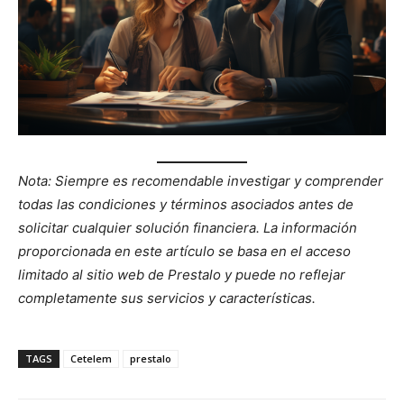
Nota: Siempre es recomendable investigar y comprender
todas las condiciones y términos asociados antes de
solicitar cualquier solución financiera. La información
proporcionada en este artículo se basa en el acceso
limitado al sitio web de Prestalo y puede no reflejar
completamente sus servicios y características.
TAGS
Cetelem
prestalo