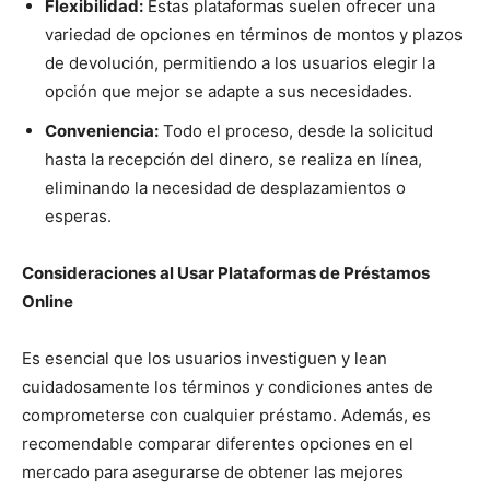
Flexibilidad:
Estas plataformas suelen ofrecer una
variedad de opciones en términos de montos y plazos
de devolución, permitiendo a los usuarios elegir la
opción que mejor se adapte a sus necesidades.
Conveniencia:
Todo el proceso, desde la solicitud
hasta la recepción del dinero, se realiza en línea,
eliminando la necesidad de desplazamientos o
esperas.
Consideraciones al Usar Plataformas de Préstamos
Online
Es esencial que los usuarios investiguen y lean
cuidadosamente los términos y condiciones antes de
comprometerse con cualquier préstamo. Además, es
recomendable comparar diferentes opciones en el
mercado para asegurarse de obtener las mejores