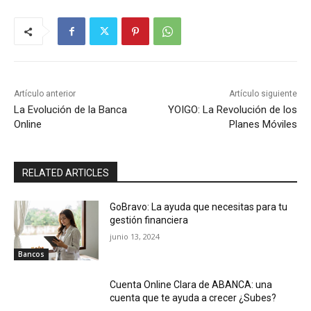
Artículo anterior
Artículo siguiente
La Evolución de la Banca
YOIGO: La Revolución de los
Online
Planes Móviles
RELATED ARTICLES
GoBravo: La ayuda que necesitas para tu
gestión financiera
junio 13, 2024
Bancos
Cuenta Online Clara de ABANCA: una
cuenta que te ayuda a crecer ¿Subes?