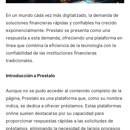
En un mundo cada vez más digitalizado, la demanda de
soluciones financieras rápidas y confiables ha crecido
exponencialmente. Prestalo se presenta como una
respuesta a esta demanda, ofreciendo una plataforma en
línea que combina la eficiencia de la tecnología con la
confiabilidad de las instituciones financieras
tradicionales.
Introducción a Prestalo
Aunque no se pudo acceder al contenido completo de la
página, Prestalo es una plataforma que, como su nombre
indica, se dedica a ofrecer préstamos. Estas plataformas
online suelen destacarse por su capacidad para
proporcionar respuestas rápidas a las solicitudes de
préstamos, eliminando la necesidad de largos procesos