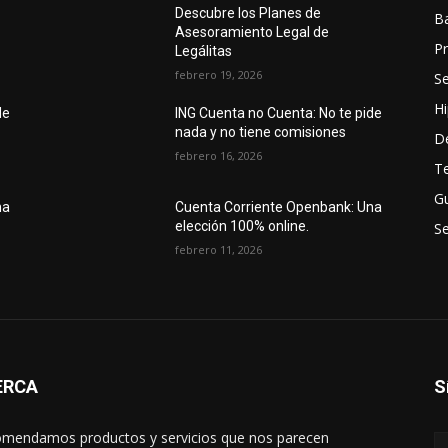
Descubre los Planes de
B
Asesoramiento Legal de
P
Legálitas
febrero 19, 2026
S
H
de
ING Cuenta no Cuenta: No te pide
nada y no tiene comisiones
D
febrero 16, 2026
Te
Gu
na
Cuenta Corriente Openbank: Una
elección 100% online.
Se
febrero 11, 2026
ERCA
S
mendamos productos y servicios que nos parecen