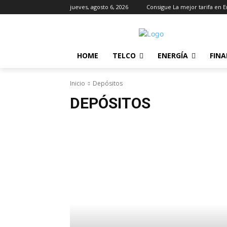
jueves, agosto 6, 2026
Consigue La mejor tarifa en E
HOME
TELCO
ENERGÍA
FIN
Inicio
Depósitos
DEPÓSITOS