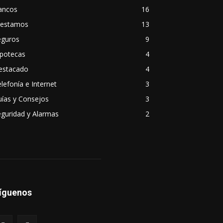
ancos
16
restamos
13
eguros
9
ipotecas
4
estacado
4
lefonía e Internet
3
ías y Consejos
3
guridad y Alarmas
2
íguenos