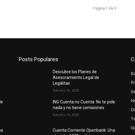
Página 1 de 3
Posts Populares
C
Descubre los Planes de
B
Asesoramiento Legal de
P
Legálitas
febrero 19, 2026
S
H
de
ING Cuenta no Cuenta: No te pide
nada y no tiene comisiones
D
febrero 16, 2026
Te
Gu
na
Cuenta Corriente Openbank: Una