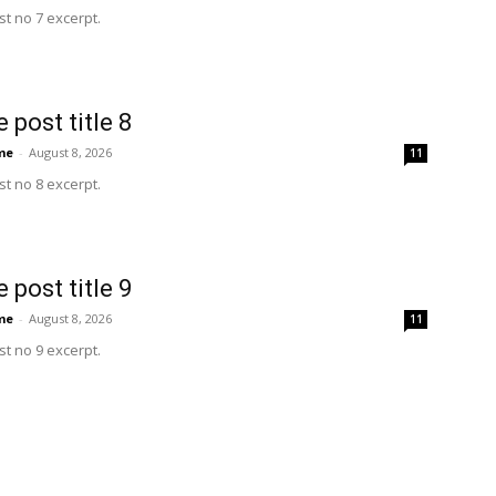
t no 7 excerpt.
 post title 8
me
-
August 8, 2026
11
t no 8 excerpt.
 post title 9
me
-
August 8, 2026
11
t no 9 excerpt.