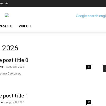
Energía
ANZAS
VIDEO
, 2026
 post title 0
me
-
August 8, 2026
11
t no 0 excerpt.
 post title 1
me
-
August 8, 2026
11