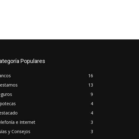
ategoría Populares
ancos
16
restamos
13
eguros
9
ipotecas
4
estacado
4
lefonía e Internet
3
ías y Consejos
3