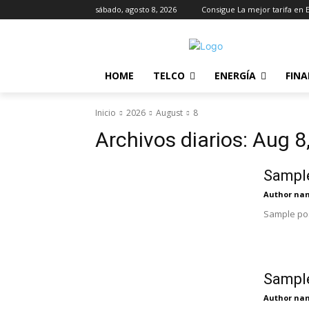
sábado, agosto 8, 2026
Consigue La mejor tarifa en 
HOME
TELCO
ENERGÍA
FIN
Inicio
2026
August
8
Archivos diarios: Aug 8
Sample
Author na
Sample pos
Sample
Author na