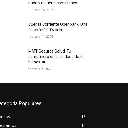
nada y no tiene comisiones
febrero 16, 2026
Cuenta Corriente Openbank: Una
elección 100% online.
febrero 11, 2026
MMT Seguros Salud: Tu
compañero en el cuidado de tu
bienestar
febrero 9, 2026
ategoría Populares
ancos
16
restamos
13