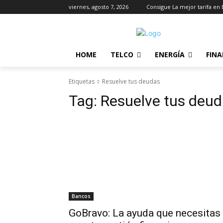
viernes, agosto 7, 2026
Consigue La mejor tarifa en 
HOME
TELCO
ENERGÍA
FIN
Etiquetas
Resuelve tus deudas
Tag:
Resuelve tus deu
Bancos
GoBravo: La ayuda que necesitas