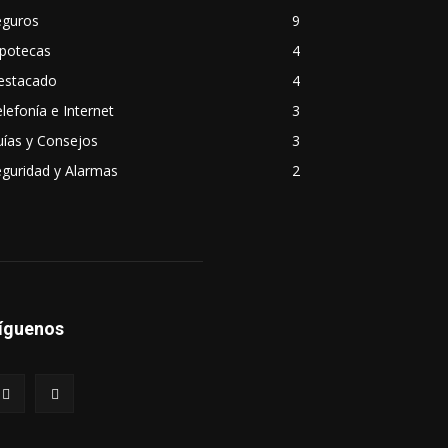
eguros
9
ipotecas
4
estacado
4
lefonía e Internet
3
ías y Consejos
3
guridad y Alarmas
2
íguenos