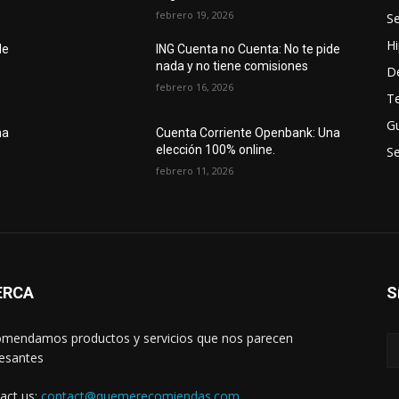
febrero 19, 2026
S
H
de
ING Cuenta no Cuenta: No te pide
nada y no tiene comisiones
D
febrero 16, 2026
Te
Gu
na
Cuenta Corriente Openbank: Una
elección 100% online.
Se
febrero 11, 2026
ERCA
S
mendamos productos y servicios que nos parecen
resantes
act us:
contact@quemerecomiendas.com